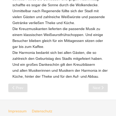
schaffte es sogar die Sonne durch die Wolkendecke.
Unmittelbar nach Regenende füllte sich der Stadl mit
vielen Gästen und zahlreiche Weißwürste und passende
Getränke verließen Theke und Küche.
Die Kreuzmusikanten lieferten die passende Musik zu
einem klassischen Weißwurstfrühschoppen. Und einige
Besucher blieben gleich für ein Mittagessen sitzen oder
gar bis zum Kaffee.
Die Harmonia bedankt sich bei allen Gästen, die so
zahlreich den Geburtstag des Stadls mitgefeiert haben.
Und ein großes Dankeschön gilt den Kreuzbläsern
und allen Musikerinnen und Musikern der Harmonia in der
Küche, hinter der Theke und für den Auf- und Abbau.
Previous article: 11.10.25: Rückblick auf ein musikalisches W
Next article: 0
Prev
Next
Impressum
Datenschutz